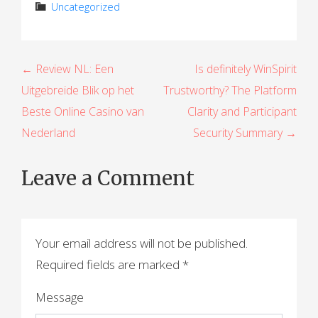
Uncategorized
P
← Review NL: Een
Is definitely WinSpirit
Uitgebreide Blik op het
Trustworthy? The Platform
o
Beste Online Casino van
Clarity and Participant
s
Nederland
Security Summary →
t
n
Leave a Comment
a
v
Your email address will not be published.
i
Required fields are marked
*
g
Message
a