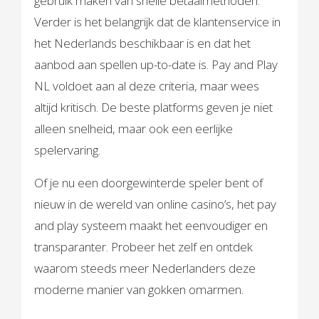
gebruik maken van snelle betaalmethoden.
Verder is het belangrijk dat de klantenservice in
het Nederlands beschikbaar is en dat het
aanbod aan spellen up-to-date is. Pay and Play
NL voldoet aan al deze criteria, maar wees
altijd kritisch. De beste platforms geven je niet
alleen snelheid, maar ook een eerlijke
spelervaring.
Of je nu een doorgewinterde speler bent of
nieuw in de wereld van online casino’s, het pay
and play systeem maakt het eenvoudiger en
transparanter. Probeer het zelf en ontdek
waarom steeds meer Nederlanders deze
moderne manier van gokken omarmen.