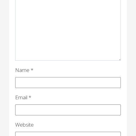
t
i
o
n
Name
*
Email
*
Website