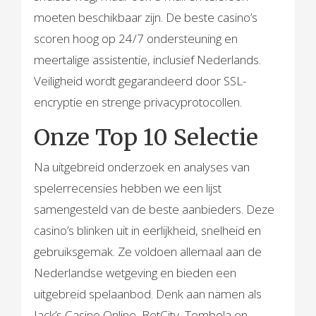
moeten beschikbaar zijn. De beste casino’s
scoren hoog op 24/7 ondersteuning en
meertalige assistentie, inclusief Nederlands.
Veiligheid wordt gegarandeerd door SSL-
encryptie en strenge privacyprotocollen.
Onze Top 10 Selectie
Na uitgebreid onderzoek en analyses van
spelerrecensies hebben we een lijst
samengesteld van de beste aanbieders. Deze
casino’s blinken uit in eerlijkheid, snelheid en
gebruiksgemak. Ze voldoen allemaal aan de
Nederlandse wetgeving en bieden een
uitgebreid spelaanbod. Denk aan namen als
Jack’s Casino Online, BetCity, Tombola en