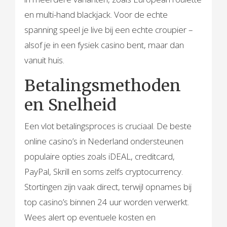
en multi-hand blackjack. Voor de echte
spanning speel je live bij een echte croupier –
alsof je in een fysiek casino bent, maar dan
vanuit huis.
Betalingsmethoden
en Snelheid
Een vlot betalingsproces is cruciaal. De beste
online casino’s in Nederland ondersteunen
populaire opties zoals iDEAL, creditcard,
PayPal, Skrill en soms zelfs cryptocurrency.
Stortingen zijn vaak direct, terwijl opnames bij
top casino’s binnen 24 uur worden verwerkt.
Wees alert op eventuele kosten en