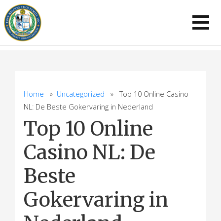
Skip
to
content
Home
»
Uncategorized
» Top 10 Online Casino
NL: De Beste Gokervaring in Nederland
Top 10 Online
Casino NL: De
Beste
Gokervaring in