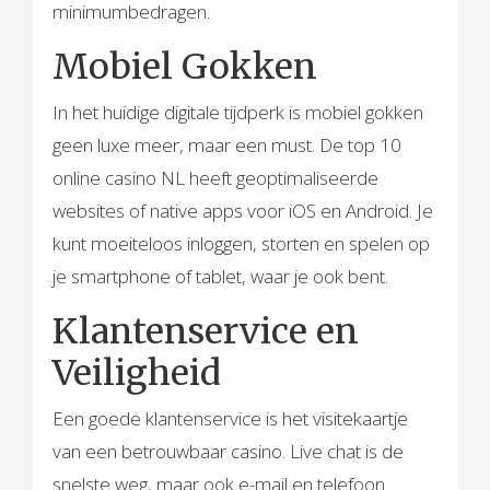
minimumbedragen.
Mobiel Gokken
In het huidige digitale tijdperk is mobiel gokken
geen luxe meer, maar een must. De top 10
online casino NL heeft geoptimaliseerde
websites of native apps voor iOS en Android. Je
kunt moeiteloos inloggen, storten en spelen op
je smartphone of tablet, waar je ook bent.
Klantenservice en
Veiligheid
Een goede klantenservice is het visitekaartje
van een betrouwbaar casino. Live chat is de
snelste weg, maar ook e-mail en telefoon