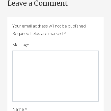
t
Leave a Comment
n
a
Your email address will not be published.
v
Required fields are marked
*
i
Message
g
a
t
i
o
n
Name
*