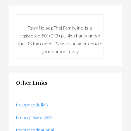
Tswv Nploog Thoj Family, Inc. is a
registered 501(C)(3) public charity under
the IRS tax codes. Please consider donate
your portion today
Other Links:
thaounitedofMN
hmong18xeemMN
thaounitednational