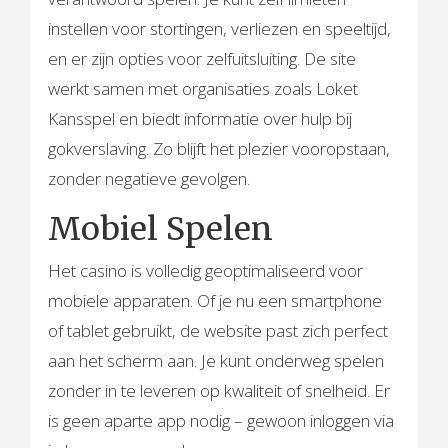
instellen voor stortingen, verliezen en speeltijd,
en er zijn opties voor zelfuitsluiting. De site
werkt samen met organisaties zoals Loket
Kansspel en biedt informatie over hulp bij
gokverslaving. Zo blijft het plezier vooropstaan,
zonder negatieve gevolgen.
Mobiel Spelen
Het casino is volledig geoptimaliseerd voor
mobiele apparaten. Of je nu een smartphone
of tablet gebruikt, de website past zich perfect
aan het scherm aan. Je kunt onderweg spelen
zonder in te leveren op kwaliteit of snelheid. Er
is geen aparte app nodig – gewoon inloggen via